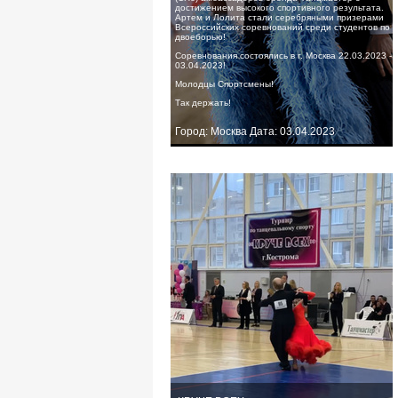
достижением высокого спортивного результата.
Артем и Лолита стали серебряными призерами
Всероссийских соревнований среди студентов по
двоеборью!
Соревнования состоялись в г. Москва 22.03.2023 -
03.04.2023!
Молодцы Спортсмены!
Так держать!
Город: Москва Дата: 03.04.2023