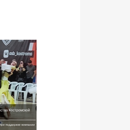
ства Костромской
при поддержке компании