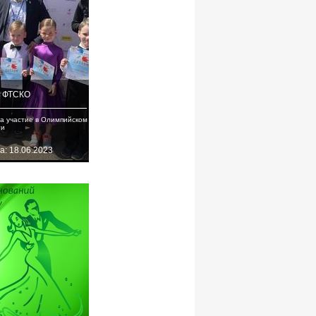
с ФТСКО
а участие в Олимпийском
ти
а: 18.06.2023