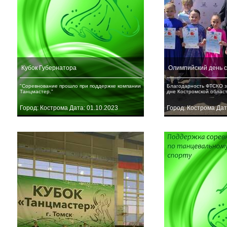
Кубок Губернатора
Олимпийский день 
"Соревнование прошло при поддержке компании
Благодарность ФТСКО з
Танцмастер."
дне Костромской облас
Город: Кострома Дата: 01.10.2023
Город: Кострома Дат