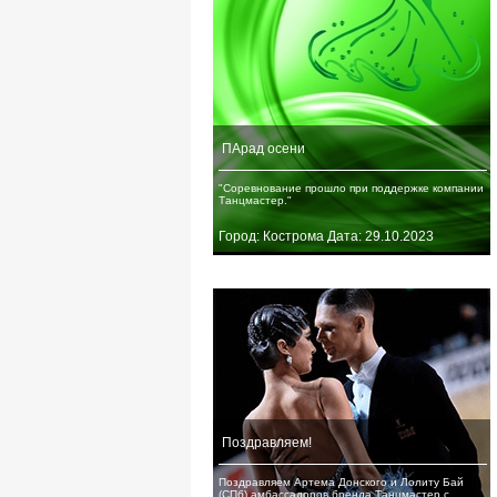
ПАрад осени
"Соревнование прошло при поддержке компании
Танцмастер."
Город: Кострома Дата: 29.10.2023
Поздравляем!
Поздравляем Артема Донского и Лолиту Бай
(СПб) амбассадоров бренда Танцмастер с