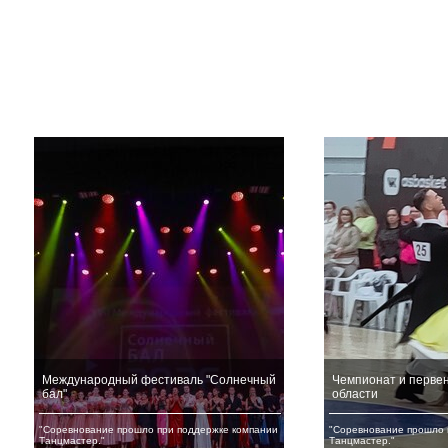
Международный фестиваль "Солнечный
Чемпионат и первен
бал"
области
"Соревнование прошло при поддержке компании
"Соревнование прошло 
Танцмастер."
Танцмастер."