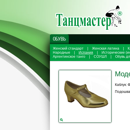
ОБУВЬ
Женский стандарт
|
Женская латина
|
К
Народные
|
Испания
|
Исторические (и
Аргентинское танго
|
СОУШЛ
|
Обувь д
Мод
Каблук: 
Подошва: