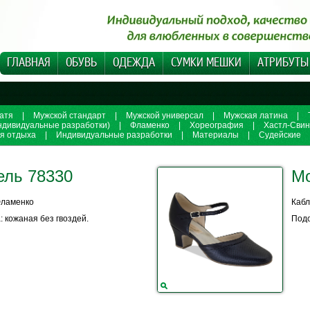
ГЛАВНАЯ
ОБУВЬ
ОДЕЖДА
СУМКИ МЕШКИ
АТРИБУТЫ
атя
|
Мужской стандарт
|
Мужской универсал
|
Мужская латина
|
ндивидуальные разработки)
|
Фламенко
|
Хореография
|
Хастл-Свин
ля отдыха
|
Индивидуальные разработки
|
Материалы
|
Судейские
ель 78330
Мо
Фламенко
Кабл
 кожаная без гвоздей.
Подо