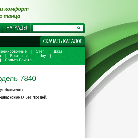
НАГРАДЫ
СКАЧАТЬ КАТАЛОГ
Тренировочные
|
Степ
|
Джаз
|
г
|
Восточные
|
Шоу
|
|
Сальса-Бачата
дель 7840
ук: Фламенко
шва: кожаная без гвоздей.